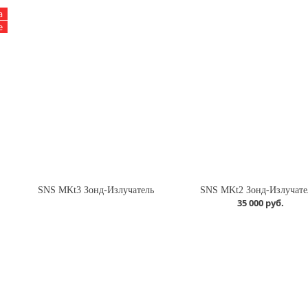
а
е
SNS MKt3 Зонд-Излучатель
SNS MKt2 Зонд-Излучате
35 000 руб.