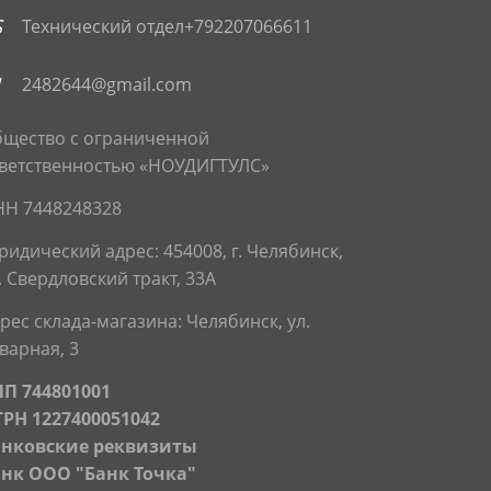
Технический отдел+792207066611
2482644@gmail.com
щество с ограниченной
ветственностью «НОУДИГТУЛС»
Н 7448248328
идический адрес:
454008, г. Челябинск,
. Свердловский тракт, 33А
рес склада-магазина: Челябинск, ул.
варная, 3
П 744801001
РН 1227400051042
анковские реквизиты
нк ООО "Банк Точка"