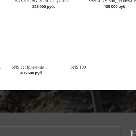
SNS st/A NV Зонд-Излучатель
SNS st NV Зонд-Излучате
228 000 руб.
189 000 руб.
омплект
SNS 1t Приемник + Зонд MSt2
SNS 100
405 600 руб.