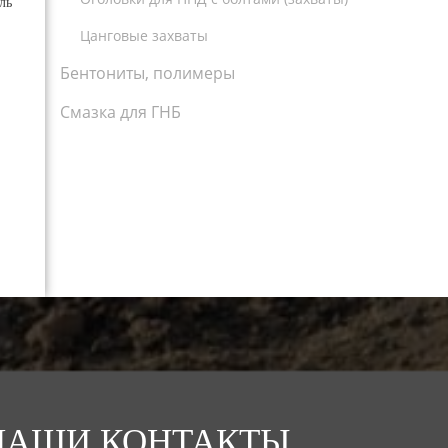
ль
Цанговые захваты
Бентониты, полимеры
Смазка для ГНБ
НАШИ КОНТАКТЫ