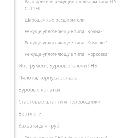
Расширитель режущий с кольцом типа FLY
CUTTER
Шарошечные расширители
Режуще-уплотняющие типа "Кодиак"
Режуще-уплотняющие типа "Компакт"
ь
Режуще-уплотняющие типа "морковка"
Инструмент, Буровые ключи ГНБ
Пилоты, корпуса зондов
Буровые лопатки
Стартовые штанги и переводники
Вертлюги
Захваты для труб
Оголовки для ПНД с болтами (захваты)