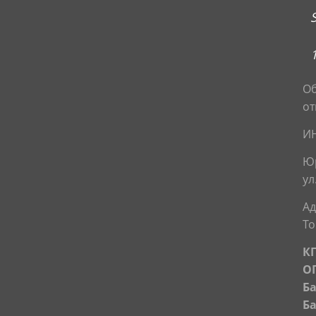
Об
от
ИН
Юр
ул
Ад
То
КП
ОГ
Б
Ба