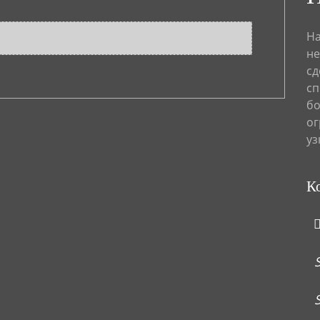
На
не
сд
сп
бо
ог
уз
К