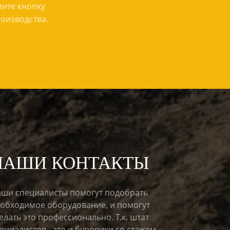
мите кнопку
роизводства.
НАШИ КОНТАКТЫ
ши специалисты помогут подобрать
обходимое оборудование, и помогут
елать это профессионально. Т.к. штат
ециалистов - это и буровики со стажем