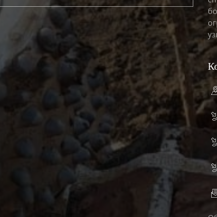
бо
ог
уз
К