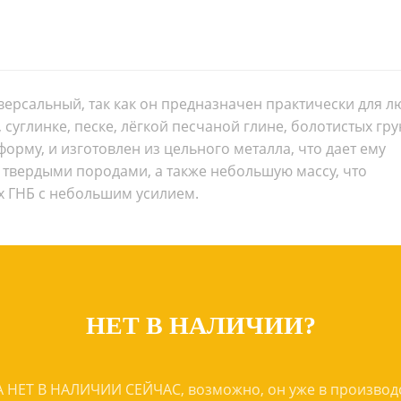
ерсальный, так как он предназначен практически для л
, суглинке, песке, лёгкой песчаной глине, болотистых гру
орму, и изготовлен из цельного металла, что дает ему
 твердыми породами, а также небольшую массу, что
ах ГНБ с небольшим усилием.
НЕТ В НАЛИЧИИ?
 НЕТ В НАЛИЧИИ СЕЙЧАС, возможно, он уже в производс