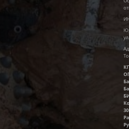
Об
от
ИН
Юр
ул
Ад
То
КП
ОГ
Б
Ба
БИ
К
30
Ра
Р