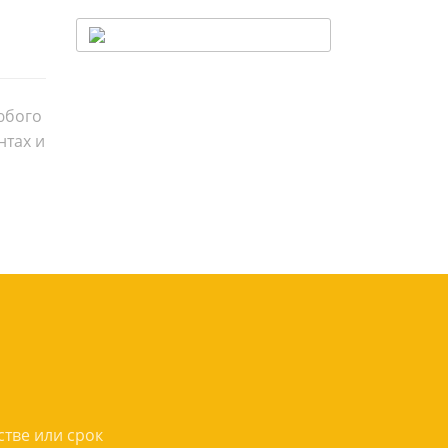
юбого
нтах и
тве или срок