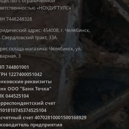
щество с ограниченной
ветственностью «НОУДИГТУЛС»
Н 7448248328
идический адрес:
454008, г. Челябинск,
. Свердловский тракт, 33А
рес склада-магазина: Челябинск, ул.
варная, 3
П 744801001
РН 1227400051042
анковские реквизиты
нк ООО "Банк Точка"
К 044525104
орреспондентский счет
101810745374525104
счетный счет 40702810001500168929
уководитель предприятия